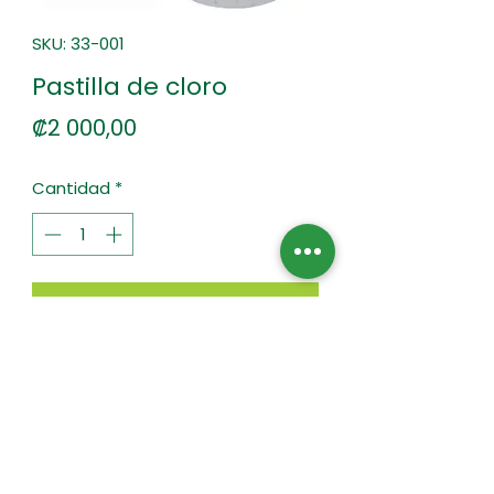
SKU: 33-001
Pastilla de cloro
Precio
₡2 000,00
Cantidad
*
Agregar al carrito
90% en pastilla
Tabletas redondas de color
blanco que se utilizan para el
tratamiento de aguas de
piscina, eliminando bacterias,
algas y musgos.