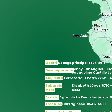
Aserrí
Bodega principal 8597-8915
Jenny San Miguel - 8
Desamparados
Jacqueline Castillo L
Alajuelita
Ferretería El Potro
2252 - 
Tabarcia
Elizabeth López 8710 
Mora
5883
Acosta
Agrícola La Finca los pozos
Tres Ríos
Cartaginesa 8545-5581