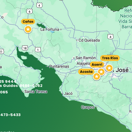
425 9444
os Guidos 8686-0062
4065
-
 8473-5433