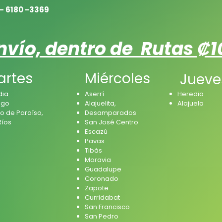
- 6180 -3369
nvío, dentro de Rutas ₡
artes
Miércoles
Jueve
dia
Aserrí
Heredia
ago
Alajuelita,
Alajuela
o de Paraíso,
Desamparados
Ríos
San José Centro
Escazú
Pavas
Tibás
Moravia
Guadalupe
Coronado
Zapote
Curridabat
San Francisco
San Pedro