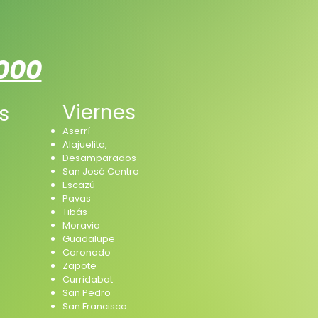
1000
Viernes
s
Aserrí
Alajuelita,
Desamparados
San José Centro
Escazú
Pavas
Tibás
Moravia
Guadalupe
Coronado​​
Zapote
Curridabat
San Pedro
San Francisco