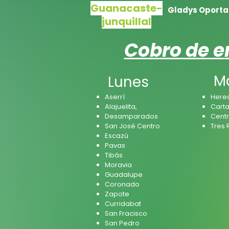
Guanacaste-
Gladys Oporta
junquillal
Cobro de e
M
Lunes
Aserrí
Here
Alajuelita,
Cart
Desamparados
Centr
San José Centro
Tres 
Escazú
Pavas
Tibás
Moravia
Guadalupe
Coronado
Zapote
Curridabat
San Fracisco
San Pedro