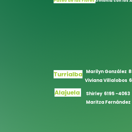
Paseo de las Flores
Armonía con los 
Marilyn González 8
Turrialba
Viviana Villalobos 
Alajuela
Shirley 6195 -4063
Maritza Fernández 