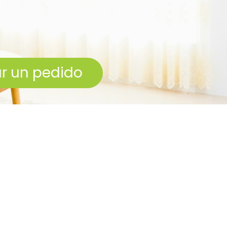
milia
ar un pedido