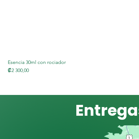
Esencia 30ml con rociador
Precio
₡2 300,00
Entrega